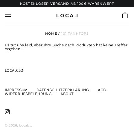
KOSTENLOSER VERSAND AB 100€ WARENWERT
0
Menü
art
HOME
/
101 TANKTOPS
Es tut uns leid, aber Ihre Suche nach Produkten hat keine Treffer
ergeben..
LOCALCLO
IMPRESSUM
DATENSCHUTZERKLÄRUNG
AGB
WIDERRUFSBELEHRUNG
ABOUT
Instagram
© 2026,
Localclo
.