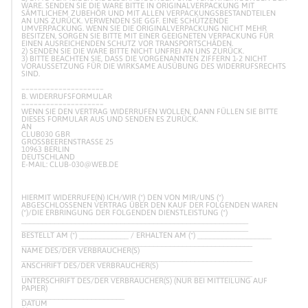
WARE. SENDEN SIE DIE WARE BITTE IN ORIGINALVERPACKUNG MIT
SÄMTLICHEM ZUBEHÖR UND MIT ALLEN VERPACKUNGSBESTANDTEILEN
AN UNS ZURÜCK. VERWENDEN SIE GGF. EINE SCHÜTZENDE
UMVERPACKUNG. WENN SIE DIE ORIGINALVERPACKUNG NICHT MEHR
BESITZEN, SORGEN SIE BITTE MIT EINER GEEIGNETEN VERPACKUNG FÜR
EINEN AUSREICHENDEN SCHUTZ VOR TRANSPORTSCHÄDEN.
2) SENDEN SIE DIE WARE BITTE NICHT UNFREI AN UNS ZURÜCK.
3) BITTE BEACHTEN SIE, DASS DIE VORGENANNTEN ZIFFERN 1-2 NICHT
VORAUSSETZUNG FÜR DIE WIRKSAME AUSÜBUNG DES WIDERRUFSRECHTS
SIND.
––––––––––––––––––––
B. WIDERRUFSFORMULAR
––––––––––––––––––––
WENN SIE DEN VERTRAG WIDERRUFEN WOLLEN, DANN FÜLLEN SIE BITTE
DIESES FORMULAR AUS UND SENDEN ES ZURÜCK.
AN
CLUB030 GBR
GROSSBEERENSTRASSE 25
10963 BERLIN
DEUTSCHLAND
E-MAIL: CLUB-030@WEB.DE
HIERMIT WIDERRUFE(N) ICH/WIR (*) DEN VON MIR/UNS (*)
ABGESCHLOSSENEN VERTRAG ÜBER DEN KAUF DER FOLGENDEN WAREN
(*)/DIE ERBRINGUNG DER FOLGENDEN DIENSTLEISTUNG (*)
_______________________________________________________
_______________________________________________________
BESTELLT AM (*) ____________ / ERHALTEN AM (*) __________________
________________________________________________________
NAME DES/DER VERBRAUCHER(S)
________________________________________________________
ANSCHRIFT DES/DER VERBRAUCHER(S)
________________________________________________________
UNTERSCHRIFT DES/DER VERBRAUCHER(S) (NUR BEI MITTEILUNG AUF
PAPIER)
_________________________
DATUM