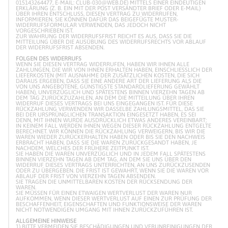
5143264477, E-MAIL: CLUB-030@WEB.DE) MITTELS EINER EINDEUTIGEN ER
KLÄRUNG (Z. B. EIN MIT DER POST VERSANDTER BRIEF ODER E-MAIL) ÜB
ER IHREN ENTSCHLUSS, DIESEN VERTRAG ZU WIDERRUFEN, IN
FORMIEREN. SIE KÖNNEN DAFÜR DAS BEIGEFÜGTE MUSTER-WI
DERRUFSFORMULAR VERWENDEN, DAS JEDOCH NICHT VO
RGESCHRIEBEN IST.
ZUR WAHRUNG DER WIDERRUFSFRIST REICHT ES AUS, DASS SIE DIE
MITTEILUNG ÜBER DIE AUSÜBUNG DES WIDERRUFSRECHTS VOR ABLAUF
DER WIDERRUFSFRIST ABSENDEN.
FOLGEN DES WIDERRUFS
WENN SIE DIESEN VERTRAG WIDERRUFEN, HABEN WIR IHNEN ALLE
ZAHLUNGEN, DIE WIR VON IHNEN ERHALTEN HABEN, EINSCHLIESSLICH DER L
IEFERKOSTEN (MIT AUSNAHME DER ZUSÄTZLICHEN KOSTEN, DIE SICH D
ARAUS ERGEBEN, DASS SIE EINE ANDERE ART DER LIEFERUNG ALS DIE V
ON UNS ANGEBOTENE, GÜNSTIGSTE STANDARDLIEFERUNG GEWÄHLT H
ABEN), UNVERZÜGLICH UND SPÄTESTENS BINNEN VIERZEHN TAGEN AB D
EM TAG ZURÜCKZUZAHLEN, AN DEM DIE MITTEILUNG ÜBER IHREN W
IDERRUF DIESES VERTRAGS BEI UNS EINGEGANGEN IST. FÜR DIESE R
ÜCKZAHLUNG VERWENDEN WIR DASSELBE ZAHLUNGSMITTEL, DAS SIE B
EI DER URSPRÜNGLICHEN TRANSAKTION EINGESETZT HABEN, ES SEI D
ENN, MIT IHNEN WURDE AUSDRÜCKLICH ETWAS ANDERES VEREINBART; I
N KEINEM FALL WERDEN IHNEN WEGEN DIESER RÜCKZAHLUNG ENTGELTE B
ERECHNET. WIR KÖNNEN DIE RÜCKZAHLUNG VERWEIGERN, BIS WIR DIE W
AREN WIEDER ZURÜCKERHALTEN HABEN ODER BIS SIE DEN NACHWEIS E
RBRACHT HABEN, DASS SIE DIE WAREN ZURÜCKGESANDT HABEN, JE N
ACHDEM, WELCHES DER FRÜHERE ZEITPUNKT IST.
SIE HABEN DIE WAREN UNVERZÜGLICH UND IN JEDEM FALL SPÄTESTENS
BINNEN VIERZEHN TAGEN AB DEM TAG, AN DEM SIE UNS ÜBER DEN
WIDERRUF DIESES VERTRAGS UNTERRICHTEN, AN UNS ZURÜCKZUSENDEN
ODER ZU ÜBERGEBEN. DIE FRIST IST GEWAHRT, WENN SIE DIE WAREN VOR
ABLAUF DER FRIST VON VIERZEHN TAGEN ABSENDEN.
SIE TRAGEN DIE UNMITTELBAREN KOSTEN DER RÜCKSENDUNG DER
WAREN.
SIE MÜSSEN FÜR EINEN ETWAIGEN WERTVERLUST DER WAREN NUR
AUFKOMMEN, WENN DIESER WERTVERLUST AUF EINEN ZUR PRÜFUNG DER
BESCHAFFENHEIT, EIGENSCHAFTEN UND FUNKTIONSWEISE DER WAREN
NICHT NOTWENDIGEN UMGANG MIT IHNEN ZURÜCKZUFÜHREN IST.
ALLGEMEINE HINWEISE
1) BITTE VERMEIDEN SIE BESCHÄDIGUNGEN UND VERUNREINIGUNGEN DER