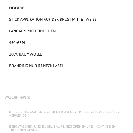
HOODIE
STICK-APPLIKATION AUF DER BRUST-MITTE - WEISS
LANGARM
MIT BÜNDCHEN
460/GSM
100% BAUMWOLLE
BRANDING NUR IM NECK LABEL
WASCHHINWEIS:
BITTE BEI 30 GRAD PFLEGELEICHT WASCHEN UND KEINEN WEICHSPÜLER
VERWENDEN.
BEIM WASCHEN UND BÜGELN AUF LINKS DREHEN UND NICHT IN DEN
TROCKNER GEBEN.