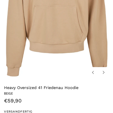
Vorherige
Nächs
Folie
Folie
Heavy Oversized 41 Friedenau Hoodie
BEIGE
Normaler
€59,90
Preis
VERSANDFERTIG